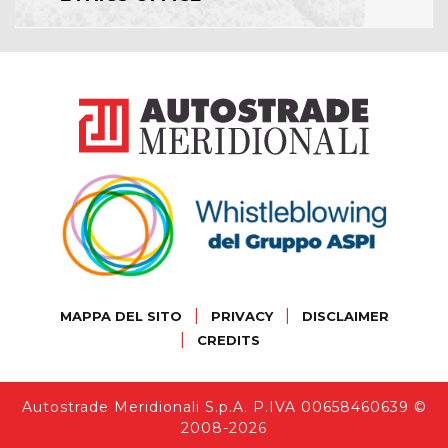
|
|
MAPPA DEL SITO
PRIVACY
DISCLAIMER
|
CREDITS
Autostrade Meridionali S.p.A. P.IVA 00658460639 ©
2008-2026