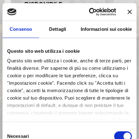
DISPONIBILE
BILANCI E RELAZIONI
Consenso
Dettagli
Informazioni sui cookie
INTERMEDIE
Questo sito web utilizza i cookie
ASSEMBLEE
Questo sito web utilizza i cookie, anche di terze parti, per
finalità diverse. Per saperne di più su come utilizziamo i
COMUNICATI STAMPA
cookie o per modificare le tue preferenze, clicca su
"Impostazioni cookie". Facendo click su "Accetta tutti i
cookie", accetti la memorizzazione di tutte le tipologie di
ARCHIVIO 2017
cookie sul tuo dispositivo. Puoi scegliere di mantenere le
impostazioni di default, e dunque di non prestare il tuo
ARCHIVIO 2016
consenso, chiudendo il presente banner selezionando la
X posta in alto a destra oppure facendo click su “Rifiuta
tutti” e potrai continuare la navigazione sul sito in
Selezione
ARCHIVIO 2015
assenza dei cookie diversi da quelli tecnici. Per maggiori
Necessari
del