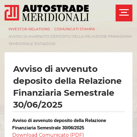
INVESTOR RELATIONS
/
COMUNICATI STAMPA
/
AVVISO DI AVVENUTO DEPOSITO DELLA RELAZIONE FINANZIARIA
SEMESTRALE 30/06/2025
AZIENDA
INVESTOR RELATIONS
Avviso di avvenuto
deposito della Relazione
Management
Governance
Bilanci e relazioni
Calendario eventi
Finanziaria Semestrale
intermedie
societari
Azionisti
Eventi e
30/06/2025
documentazione
Modello Organizzativo
disponibile
Linee Guida del
Bilanci e relazioni
Gruppo ASPI
Avviso di avvenuto deposito della Relazione
intermedie
Finanziaria Semestrale 30/06/202
5
Assemblee
Download Comunicato (PDF)