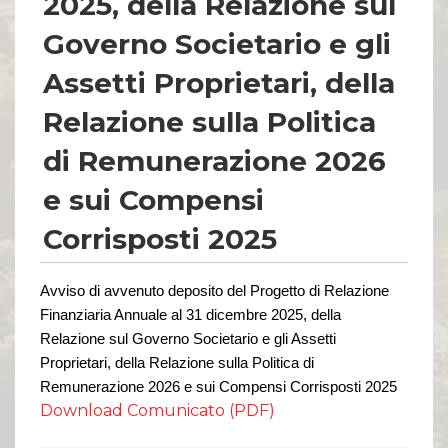
2025, della Relazione sul
Comunicati Stampa
Organi Sociali
Governo Societario e gli
ETHICS OFFICE
Assetti Proprietari, della
Relazione sulla Politica
di Remunerazione 2026
e sui Compensi
Corrisposti 2025
Avviso di avvenuto deposito del Progetto di Relazione
Finanziaria Annuale al 31 dicembre 202
5
, della
Relazione sul Governo Societario e gli Assetti
Proprietari, della Relazione sulla Politica di
Remunerazione 202
6
e sui Compensi Corrisposti 202
5
Download Comunicato (PDF)