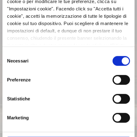
cookie o per modificare le tue preferenze, clicca su
"Impostazioni cookie". Facendo click su "Accetta tutti i
BILANCI E RELAZIONI
cookie", accetti la memorizzazione di tutte le tipologie di
INTERMEDIE
cookie sul tuo dispositivo. Puoi scegliere di mantenere le
impostazioni di default, e dunque di non prestare il tuo
consenso, chiudendo il presente banner selezionando la
ASSEMBLEE
X posta in alto a destra oppure facendo click su “Rifiuta
tutti” e potrai continuare la navigazione sul sito in
Selezione
assenza dei cookie diversi da quelli tecnici. Per maggiori
Necessari
COMUNICATI STAMPA
del
informazioni puoi consultare la nostra politica sui cookie
consenso
cliccando sul seguente
Privacy
.
Preferenze
ARCHIVIO 2017
Statistiche
ARCHIVIO 2016
Marketing
ARCHIVIO 2015