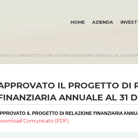
HOME
AZIENDA
INVEST
OVATO IL PROGETTO DI RELAZIONE FINANZIARIA ANNUALE AL 31 DICEM
APPROVATO IL PROGETTO DI 
INVESTOR RELATIONS
E
FINANZIARIA ANNUALE AL 31 
Governance
PPROVATO IL PROGETTO DI RELAZIONE FINANZIARIA ANNUA
Calendario eventi societari
ownload Comunicato (PDF)
Eventi e documentazione disponibile
Bilanci e relazioni intermedie