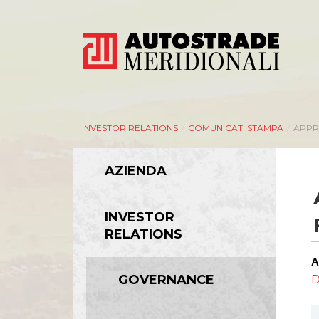
INVESTOR RELATIONS
/
COMUNICATI STAMPA
/
APPR
AZIENDA
AZIENDA
INVESTOR
RELATIONS
Management
A
Bilanci e relazioni intermedie
GOVERNANCE
D
Azionisti
Modello Organizzativo