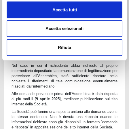
elettronica certificata
sam@pecserviziotitoli.it
o mediante fax al
n. +390645417450.
Accetta tutti
Saranno prese in considerazione esclusivamente le domande
pertinenti agli argomenti all’ordine del giorno. Il richiedente
dovrà fornire i propri dati anagrafici (cognome e nome o
Accetta selezionati
denominazione nel caso di società, luogo e data di nascita e
codice fiscale) ed idonea documentazione comprovante la
titolarità dell’esercizio del diritto di voto, rilasciata
Rifiuta
dall’intermediario depositario, che potrà essere trasmessa
anche successivamente all’invio delle domande purché entro il
terzo giorno successivo alla
record date
.
Nel caso in cui il richiedente abbia richiesto al proprio
intermediario depositario la comunicazione di legittimazione per
partecipare all’Assemblea, sarà sufficiente riportare nella
richiesta i riferimenti di tale comunicazione eventualmente
rilasciati dall’intermediario.
Alle domande pervenute prima dell’Assemblea è data risposta
al più tardi il [
9 aprile 2025
], mediante pubblicazione sul sito
internet della Società.
La Società può fornire una risposta unitaria alle domande aventi
lo stesso contenuto. Non è dovuta una risposta quando le
informazioni richieste sono già disponibili in formato “domanda
e risposta” in apposita sezione del sito internet della Società.