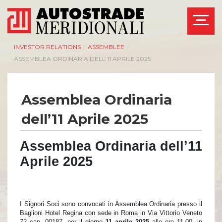
INVESTOR RELATIONS
/
ASSEMBLEE
/
ASSEMBLEA ORDINARIA DELL’11 APRILE 2025
Assemblea Ordinaria
AZIENDA
INVESTOR RELATIONS
dell’11 Aprile 2025
Management
Governance
Bilanci e relazioni
Calendario eventi
Assemblea Ordinaria dell’11
intermedie
societari
Aprile 2025
Azionisti
Eventi e
documentazione
Modello Organizzativo
disponibile
Linee Guida del
Bilanci e relazioni
Gruppo ASPI
intermedie
I Signori Soci sono convocati in Assemblea Ordinaria presso i
l
Assemblee
Baglioni Hotel Regina con sede in Roma in Via Vittorio Veneto
72 cap. 00187, per il giorno
11 aprile 2025
alle ore 11.00, in