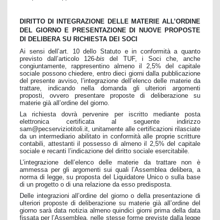
DIRITTO DI INTEGRAZIONE DELLE MATERIE ALL’ORDINE
DEL GIORNO E PRESENTAZIONE DI NUOVE PROPOSTE
DI DELIBERA SU RICHIESTA DEI SOCI
Ai sensi dell’art. 10 dello Statuto e in conformità a quanto
previsto dall’articolo 126-
bis
del TUF, i Soci che, anche
congiuntamente, rappresentino almeno il 2,5% del capitale
sociale possono chiedere, entro dieci giorni dalla pubblicazione
del presente avviso, l’integrazione dell’elenco delle materie da
trattare, indicando nella domanda gli ulteriori argomenti
proposti, ovvero presentare proposte di deliberazione su
materie già all’ordine del giorno.
La richiesta dovrà pervenire per iscritto mediante posta
elettronica certificata al seguente indirizzo
sam@pecserviziotitoli.it
, unitamente alle certificazioni rilasciate
da un intermediario abilitato in conformità alle proprie scritture
contabili, attestanti il possesso di almeno il 2,5% del capitale
sociale e recanti l’indicazione del diritto sociale esercitabile.
L’integrazione dell’elenco delle materie da trattare non è
ammessa per gli argomenti sui quali l’Assemblea delibera, a
norma di legge, su proposta del Liquidatore Unico o sulla base
di un progetto o di una relazione da esso predisposta.
Delle integrazioni all’ordine del giorno o della presentazione di
ulteriori proposte di deliberazione su materie già all’ordine del
giorno sarà data notizia almeno quindici giorni prima della data
fissata per l’Assemblea, nelle stesse forme previste dalla legge