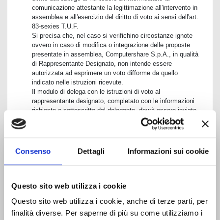
comunicazione attestante la legittimazione all'intervento in
assemblea e all'esercizio del diritto di voto ai sensi dell'art.
83-sexies T.U.F.
Si precisa che, nel caso si verifichino circostanze ignote
ovvero in caso di modifica o integrazione delle proposte
presentate in assemblea, Computershare S.p.A., in qualità
di Rappresentante Designato, non intende essere
autorizzata ad esprimere un voto difforme da quello
indicato nelle istruzioni ricevute.
Il modulo di delega con le istruzioni di voto al
rappresentante designato, completato con le informazioni
richieste e sottoscritto dal delegante, dovrà essere inviato
al Rappresentante designato con una delle seguenti
modalità:
Titolari di Posta Elettronica Certificata (PEC): se il
Consenso
Dettagli
Informazioni sui cookie
delegante (anche persona giuridica) possiede una casella
PEC può trasmettere all’indirizzo
Questo sito web utilizza i cookie
sam@pecserviziotitoli.it
copia della delega riprodotta
informaticamente (formato PDF);
Questo sito web utilizza i cookie, anche di terze parti, per
Titolari di Firma elettronica avanzata, qualificata o digitale
finalità diverse. Per saperne di più su come utilizziamo i