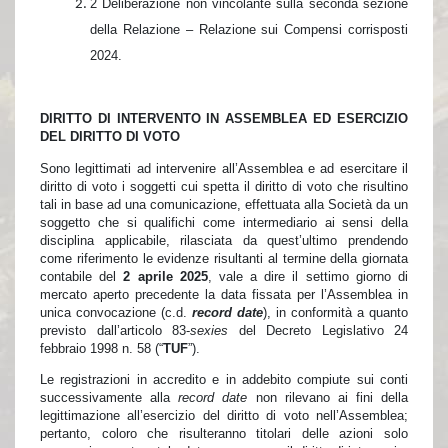
2 Deliberazione non vincolante sulla seconda sezione
della Relazione – Relazione sui Compensi corrisposti
2024.
DIRITTO DI INTERVENTO IN ASSEMBLEA ED ESERCIZIO
DEL DIRITTO DI VOTO
Sono legittimati ad intervenire all’Assemblea e ad esercitare il
diritto di voto i soggetti cui spetta il diritto di voto che risultino
tali in base ad una comunicazione, effettuata alla Società da un
soggetto che si qualifichi come intermediario ai sensi della
disciplina applicabile, rilasciata da quest’ultimo prendendo
come riferimento le evidenze risultanti al termine della giornata
contabile del
2 aprile 2025
, vale a dire il settimo giorno di
mercato aperto precedente la data fissata per l’Assemblea in
unica convocazione (c.d.
record date
), in conformità a quanto
previsto dall’articolo 83-
sexies
del Decreto Legislativo 24
febbraio 1998 n. 58 (“
TUF
”).
Le registrazioni in accredito e in addebito compiute sui conti
successivamente alla
record date
non rilevano ai fini della
legittimazione all’esercizio del diritto di voto nell’Assemblea;
pertanto, coloro che risulteranno titolari delle azioni solo