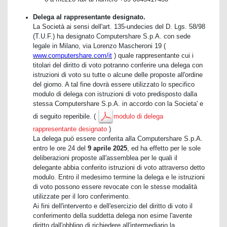
Delega al rappresentante designato.
La Società ai sensi dell'art. 135-undecies del D. Lgs. 58/98
(T.U.F.) ha designato Computershare S.p.A. con sede
legale in Milano, via Lorenzo Mascheroni 19 (
www.computershare.com/it
) quale rappresentante cui i
titolari del diritto di voto potranno conferire una delega con
istruzioni di voto su tutte o alcune delle proposte all'ordine
del giorno. A tal fine dovrà essere utilizzato lo specifico
modulo di delega con istruzioni di voto predisposto dalla
stessa Computershare S.p.A. in accordo con la Societa' e
di seguito reperibile. (
modulo di delega
rappresentante designato
)
La delega può essere conferita alla Computershare S.p.A.
entro le ore 24 del
9 aprile 2025
, ed ha effetto per le sole
deliberazioni proposte all'assemblea per le quali il
delegante abbia conferito istruzioni di voto attraverso detto
modulo. Entro il medesimo termine la delega e le istruzioni
di voto possono essere revocate con le stesse modalità
utilizzate per il loro conferimento.
Ai fini dell'intervento e dell'esercizio del diritto di voto il
conferimento della suddetta delega non esime l'avente
diritto dall'obbligo di richiedere all'intermediario la