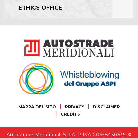
ETHICS OFFICE
|
|
MAPPA DEL SITO
PRIVACY
DISCLAIMER
|
CREDITS
Autostrade Meridionali S.p.A. P.IVA 00658460639 ©