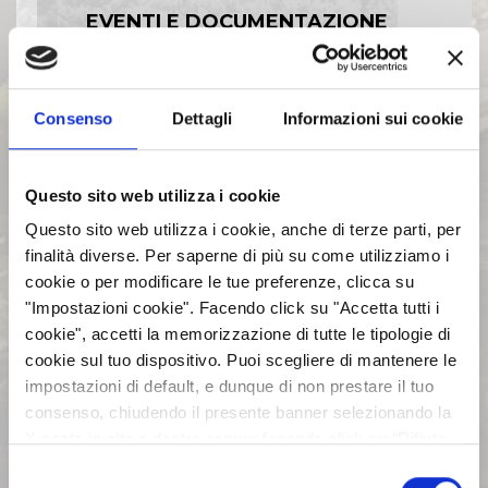
EVENTI E DOCUMENTAZIONE
DISPONIBILE
BILANCI E RELAZIONI
Consenso
Dettagli
Informazioni sui cookie
INTERMEDIE
Questo sito web utilizza i cookie
ASSEMBLEE
Questo sito web utilizza i cookie, anche di terze parti, per
finalità diverse. Per saperne di più su come utilizziamo i
cookie o per modificare le tue preferenze, clicca su
COMUNICATI STAMPA
"Impostazioni cookie". Facendo click su "Accetta tutti i
cookie", accetti la memorizzazione di tutte le tipologie di
ARCHIVIO 2017
cookie sul tuo dispositivo. Puoi scegliere di mantenere le
impostazioni di default, e dunque di non prestare il tuo
consenso, chiudendo il presente banner selezionando la
ARCHIVIO 2016
X posta in alto a destra oppure facendo click su “Rifiuta
tutti” e potrai continuare la navigazione sul sito in
Selezione