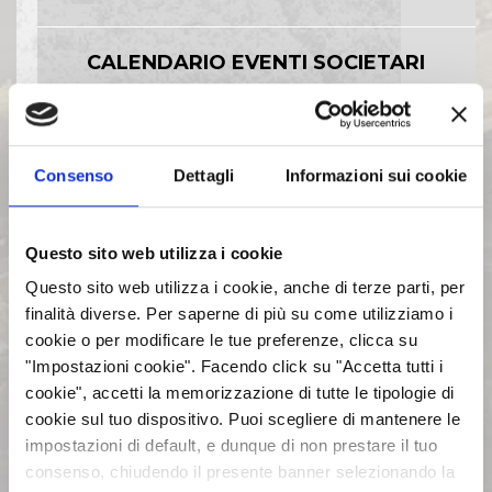
CALENDARIO EVENTI SOCIETARI
EVENTI E DOCUMENTAZIONE
DISPONIBILE
Consenso
Dettagli
Informazioni sui cookie
BILANCI E RELAZIONI
Questo sito web utilizza i cookie
INTERMEDIE
Questo sito web utilizza i cookie, anche di terze parti, per
finalità diverse. Per saperne di più su come utilizziamo i
ASSEMBLEE
cookie o per modificare le tue preferenze, clicca su
"Impostazioni cookie". Facendo click su "Accetta tutti i
cookie", accetti la memorizzazione di tutte le tipologie di
COMUNICATI STAMPA
cookie sul tuo dispositivo. Puoi scegliere di mantenere le
impostazioni di default, e dunque di non prestare il tuo
ARCHIVIO 2017
consenso, chiudendo il presente banner selezionando la