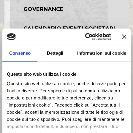
GOVERNANCE
CALENDARIO EVENTI SOCIETARI
EVENTI E DOCUMENTAZIONE
Consenso
Dettagli
Informazioni sui cookie
DISPONIBILE
BILANCI E RELAZIONI
Questo sito web utilizza i cookie
INTERMEDIE
Questo sito web utilizza i cookie, anche di terze parti, per
finalità diverse. Per saperne di più su come utilizziamo i
cookie o per modificare le tue preferenze, clicca su
ASSEMBLEE
"Impostazioni cookie". Facendo click su "Accetta tutti i
cookie", accetti la memorizzazione di tutte le tipologie di
cookie sul tuo dispositivo. Puoi scegliere di mantenere le
COMUNICATI STAMPA
impostazioni di default, e dunque di non prestare il tuo