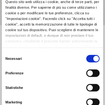
Questo sito web utilizza i cookie, anche di terze parti, per
31/12/2011
finalità diverse. Per saperne di più su come utilizziamo i
01:00 - 14/03/2012
Leggi
cookie o per modificare le tue preferenze, clicca su
"Impostazioni cookie". Facendo click su "Accetta tutti i
cookie", accetti la memorizzazione di tutte le tipologie di
cookie sul tuo dispositivo. Puoi scegliere di mantenere le
impostazioni di default, e dunque di non prestare il tuo
Previous
Next
consenso, chiudendo il presente banner selezionando la
X posta in alto a destra oppure facendo click su “Rifiuta
tutti” e potrai continuare la navigazione sul sito in
Selezione
AZIENDA
assenza dei cookie diversi da quelli tecnici. Per maggiori
Necessari
del
informazioni puoi consultare la nostra politica sui cookie
consenso
cliccando sul seguente
Privacy
.
INVESTOR RELATIONS
Preferenze
Statistiche
GOVERNANCE
Marketing
CALENDARIO EVENTI SOCIETARI