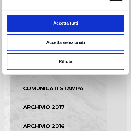
EVENTI E DOCUMENTAZIONE
Accetta tutti
DISPONIBILE
Accetta selezionati
BILANCI E RELAZIONI
INTERMEDIE
Rifiuta
ASSEMBLEE
COMUNICATI STAMPA
ARCHIVIO 2017
ARCHIVIO 2016