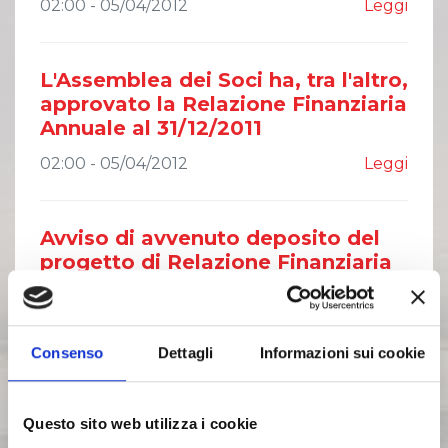
02:00 - 05/04/2012
Leggi
L'Assemblea dei Soci ha, tra l'altro,
approvato la Relazione Finanziaria
Annuale al 31/12/2011
02:00 - 05/04/2012
Leggi
Avviso di avvenuto deposito del
progetto di Relazione Finanziaria
annuale al 31/12/2011 pubblicato
sul quotidiano
01:00 - 15/03/2012
Leggi
Consenso
Dettagli
Informazioni sui cookie
Avvenuto deposito del Progetto di
Questo sito web utilizza i cookie
Relazione Finanziaria Annuale al