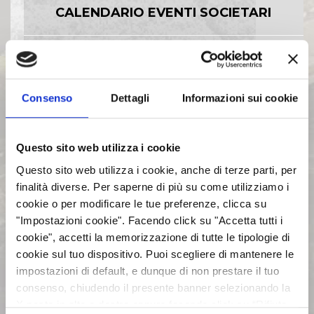
CALENDARIO EVENTI SOCIETARI
EVENTI E DOCUMENTAZIONE
DISPONIBILE
Consenso
Dettagli
Informazioni sui cookie
BILANCI E RELAZIONI
INTERMEDIE
Questo sito web utilizza i cookie
Questo sito web utilizza i cookie, anche di terze parti, per
ASSEMBLEE
finalità diverse. Per saperne di più su come utilizziamo i
cookie o per modificare le tue preferenze, clicca su
"Impostazioni cookie". Facendo click su "Accetta tutti i
COMUNICATI STAMPA
cookie", accetti la memorizzazione di tutte le tipologie di
cookie sul tuo dispositivo. Puoi scegliere di mantenere le
impostazioni di default, e dunque di non prestare il tuo
ARCHIVIO 2017
consenso, chiudendo il presente banner selezionando la
X posta in alto a destra oppure facendo click su “Rifiuta