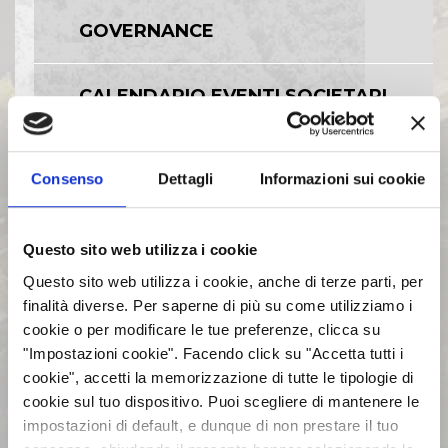
GOVERNANCE
CALENDARIO EVENTI SOCIETARI
EVENTI E DOCUMENTAZIONE
Consenso
Dettagli
Informazioni sui cookie
DISPONIBILE
BILANCI E RELAZIONI
Questo sito web utilizza i cookie
INTERMEDIE
Questo sito web utilizza i cookie, anche di terze parti, per
finalità diverse. Per saperne di più su come utilizziamo i
cookie o per modificare le tue preferenze, clicca su
ASSEMBLEE
"Impostazioni cookie". Facendo click su "Accetta tutti i
cookie", accetti la memorizzazione di tutte le tipologie di
cookie sul tuo dispositivo. Puoi scegliere di mantenere le
COMUNICATI STAMPA
impostazioni di default, e dunque di non prestare il tuo