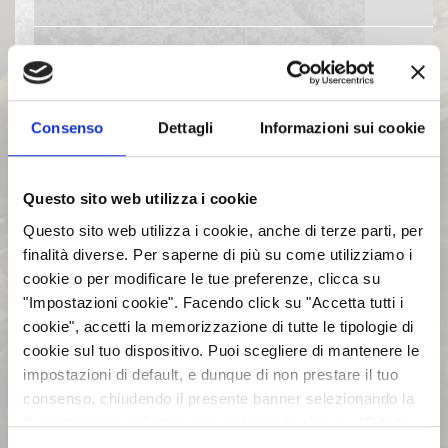
EVENTI E DOCUMENTAZIONE
DISPONIBILE
Consenso
Dettagli
Informazioni sui cookie
BILANCI E RELAZIONI
INTERMEDIE
Questo sito web utilizza i cookie
Questo sito web utilizza i cookie, anche di terze parti, per
ASSEMBLEE
finalità diverse. Per saperne di più su come utilizziamo i
cookie o per modificare le tue preferenze, clicca su
COMUNICATI STAMPA
"Impostazioni cookie". Facendo click su "Accetta tutti i
cookie", accetti la memorizzazione di tutte le tipologie di
cookie sul tuo dispositivo. Puoi scegliere di mantenere le
ARCHIVIO 2017
impostazioni di default, e dunque di non prestare il tuo
consenso, chiudendo il presente banner selezionando la
X posta in alto a destra oppure facendo click su “Rifiuta
ARCHIVIO 2016
tutti” e potrai continuare la navigazione sul sito in