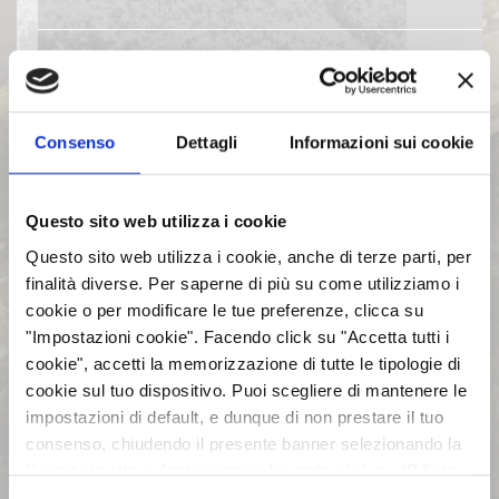
EVENTI E DOCUMENTAZIONE
DISPONIBILE
Consenso
Dettagli
Informazioni sui cookie
BILANCI E RELAZIONI
INTERMEDIE
Questo sito web utilizza i cookie
Questo sito web utilizza i cookie, anche di terze parti, per
ASSEMBLEE
finalità diverse. Per saperne di più su come utilizziamo i
cookie o per modificare le tue preferenze, clicca su
COMUNICATI STAMPA
"Impostazioni cookie". Facendo click su "Accetta tutti i
cookie", accetti la memorizzazione di tutte le tipologie di
cookie sul tuo dispositivo. Puoi scegliere di mantenere le
ARCHIVIO 2017
impostazioni di default, e dunque di non prestare il tuo
consenso, chiudendo il presente banner selezionando la
X posta in alto a destra oppure facendo click su “Rifiuta
ARCHIVIO 2016
tutti” e potrai continuare la navigazione sul sito in