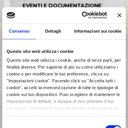
EVENTI E DOCUMENTAZIONE
DISPONIBILE
BILANCI E RELAZIONI
Consenso
Dettagli
Informazioni sui cookie
INTERMEDIE
Questo sito web utilizza i cookie
ASSEMBLEE
Questo sito web utilizza i cookie, anche di terze parti, per
finalità diverse. Per saperne di più su come utilizziamo i
cookie o per modificare le tue preferenze, clicca su
COMUNICATI STAMPA
"Impostazioni cookie". Facendo click su "Accetta tutti i
cookie", accetti la memorizzazione di tutte le tipologie di
ARCHIVIO 2017
cookie sul tuo dispositivo. Puoi scegliere di mantenere le
impostazioni di default, e dunque di non prestare il tuo
consenso, chiudendo il presente banner selezionando la
ARCHIVIO 2016
X posta in alto a destra oppure facendo click su “Rifiuta
tutti” e potrai continuare la navigazione sul sito in
Selezione