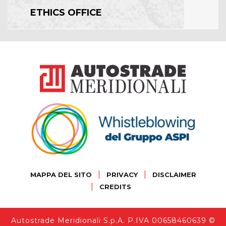
ETHICS OFFICE
|
|
MAPPA DEL SITO
PRIVACY
DISCLAIMER
|
CREDITS
Autostrade Meridionali S.p.A. P.IVA 00658460639 ©