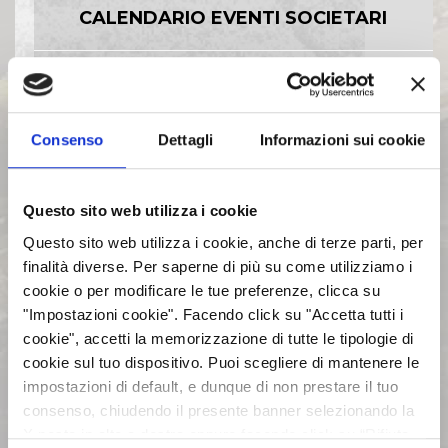
CALENDARIO EVENTI SOCIETARI
EVENTI E DOCUMENTAZIONE
DISPONIBILE
Consenso
Dettagli
Informazioni sui cookie
BILANCI E RELAZIONI
INTERMEDIE
Questo sito web utilizza i cookie
Questo sito web utilizza i cookie, anche di terze parti, per
ASSEMBLEE
finalità diverse. Per saperne di più su come utilizziamo i
cookie o per modificare le tue preferenze, clicca su
"Impostazioni cookie". Facendo click su "Accetta tutti i
COMUNICATI STAMPA
cookie", accetti la memorizzazione di tutte le tipologie di
cookie sul tuo dispositivo. Puoi scegliere di mantenere le
impostazioni di default, e dunque di non prestare il tuo
ARCHIVIO 2017
consenso, chiudendo il presente banner selezionando la
X posta in alto a destra oppure facendo click su “Rifiuta