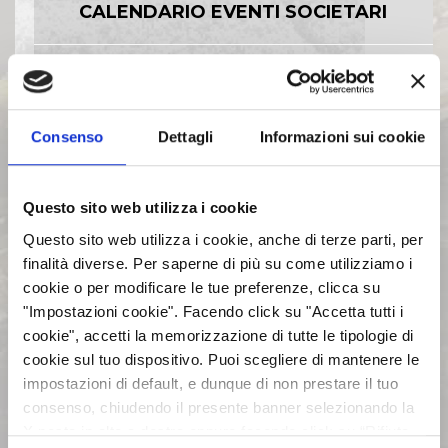
CALENDARIO EVENTI SOCIETARI
EVENTI E DOCUMENTAZIONE
DISPONIBILE
Consenso
Dettagli
Informazioni sui cookie
BILANCI E RELAZIONI
INTERMEDIE
Questo sito web utilizza i cookie
Questo sito web utilizza i cookie, anche di terze parti, per
ASSEMBLEE
finalità diverse. Per saperne di più su come utilizziamo i
cookie o per modificare le tue preferenze, clicca su
"Impostazioni cookie". Facendo click su "Accetta tutti i
COMUNICATI STAMPA
cookie", accetti la memorizzazione di tutte le tipologie di
cookie sul tuo dispositivo. Puoi scegliere di mantenere le
ARCHIVIO 2017
impostazioni di default, e dunque di non prestare il tuo
consenso, chiudendo il presente banner selezionando la
X posta in alto a destra oppure facendo click su “Rifiuta