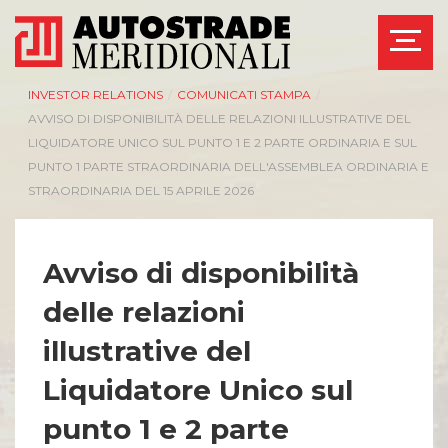
INVESTOR RELATIONS
/
COMUNICATI STAMPA
/
AVVISO DI DISPONIBILITÀ DELLE RELAZIONI ILLUSTRATIVE DEL
LIQUIDATORE UNICO SUL PUNTO 1 E 2 PARTE ORDINARIA E SUL
PUNTO 1 PARTE STRAORDINARIA DELL'ASSEMBLEA ORDINARIA E
STRAORDINARIA DEL 15 APRILE 2026
Avviso di disponibilità
delle relazioni
illustrative del
Liquidatore Unico sul
punto 1 e 2 parte