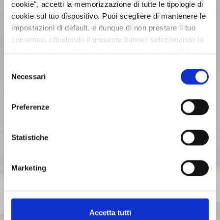
cookie", accetti la memorizzazione di tutte le tipologie di
cookie sul tuo dispositivo. Puoi scegliere di mantenere le
ASSEMBLEE
impostazioni di default, e dunque di non prestare il tuo
consenso, chiudendo il presente banner selezionando la
X posta in alto a destra oppure facendo click su “Rifiuta
COMUNICATI STAMPA
tutti” e potrai continuare la navigazione sul sito in
Selezione
assenza dei cookie diversi da quelli tecnici. Per maggiori
Necessari
del
ARCHIVIO 2017
informazioni puoi consultare la nostra politica sui cookie
consenso
cliccando sul seguente
Privacy
.
Preferenze
ARCHIVIO 2016
Statistiche
ARCHIVIO 2015
Marketing
ARCHIVIO 2014
Accetta tutti
ARCHIVIO 2013