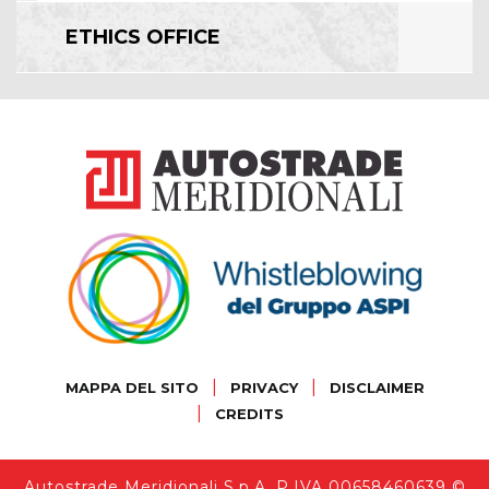
ETHICS OFFICE
|
|
MAPPA DEL SITO
PRIVACY
DISCLAIMER
|
CREDITS
Autostrade Meridionali S.p.A. P.IVA 00658460639 ©