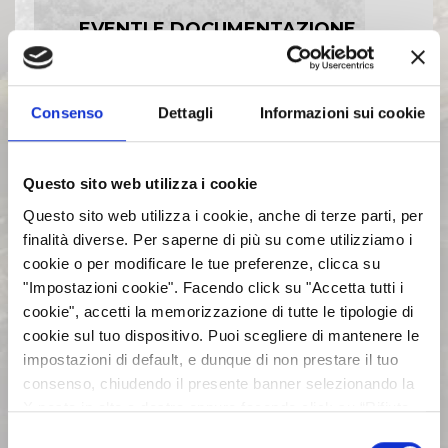
EVENTI E DOCUMENTAZIONE
DISPONIBILE
Consenso
Dettagli
Informazioni sui cookie
BILANCI E RELAZIONI
INTERMEDIE
Questo sito web utilizza i cookie
ASSEMBLEE
Questo sito web utilizza i cookie, anche di terze parti, per
finalità diverse. Per saperne di più su come utilizziamo i
cookie o per modificare le tue preferenze, clicca su
COMUNICATI STAMPA
"Impostazioni cookie". Facendo click su "Accetta tutti i
cookie", accetti la memorizzazione di tutte le tipologie di
ARCHIVIO 2017
cookie sul tuo dispositivo. Puoi scegliere di mantenere le
impostazioni di default, e dunque di non prestare il tuo
consenso, chiudendo il presente banner selezionando la
ARCHIVIO 2016
X posta in alto a destra oppure facendo click su “Rifiuta
tutti” e potrai continuare la navigazione sul sito in
Selezione