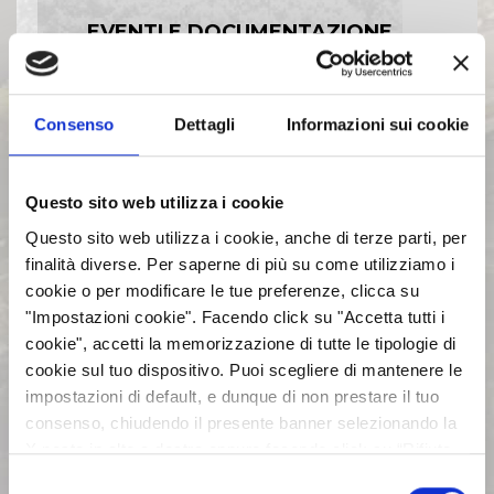
EVENTI E DOCUMENTAZIONE
DISPONIBILE
Consenso
Dettagli
Informazioni sui cookie
BILANCI E RELAZIONI
INTERMEDIE
Questo sito web utilizza i cookie
ASSEMBLEE
Questo sito web utilizza i cookie, anche di terze parti, per
finalità diverse. Per saperne di più su come utilizziamo i
cookie o per modificare le tue preferenze, clicca su
COMUNICATI STAMPA
"Impostazioni cookie". Facendo click su "Accetta tutti i
cookie", accetti la memorizzazione di tutte le tipologie di
ARCHIVIO 2017
cookie sul tuo dispositivo. Puoi scegliere di mantenere le
impostazioni di default, e dunque di non prestare il tuo
consenso, chiudendo il presente banner selezionando la
ARCHIVIO 2016
X posta in alto a destra oppure facendo click su “Rifiuta
tutti” e potrai continuare la navigazione sul sito in
Selezione