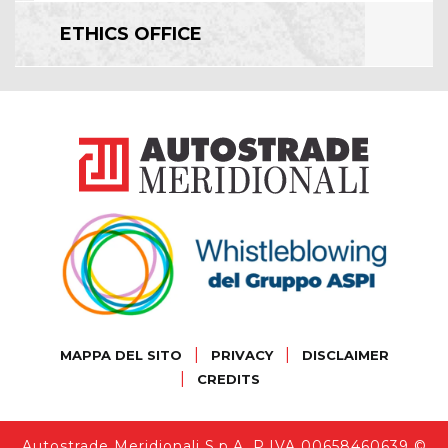
ETHICS OFFICE
|
|
MAPPA DEL SITO
PRIVACY
DISCLAIMER
|
CREDITS
Autostrade Meridionali S.p.A. P.IVA 00658460639 ©