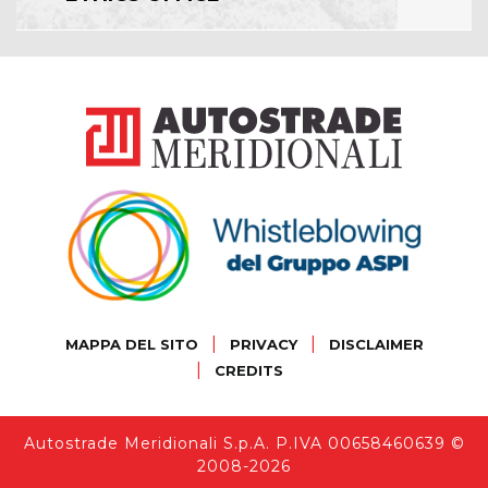
|
|
MAPPA DEL SITO
PRIVACY
DISCLAIMER
|
CREDITS
Autostrade Meridionali S.p.A. P.IVA 00658460639 ©
2008-2026