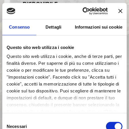
DISPONIBILE
BILANCI E RELAZIONI
Consenso
Dettagli
Informazioni sui cookie
INTERMEDIE
Questo sito web utilizza i cookie
ASSEMBLEE
Questo sito web utilizza i cookie, anche di terze parti, per
finalità diverse. Per saperne di più su come utilizziamo i
COMUNICATI STAMPA
cookie o per modificare le tue preferenze, clicca su
"Impostazioni cookie". Facendo click su "Accetta tutti i
cookie", accetti la memorizzazione di tutte le tipologie di
ARCHIVIO 2017
cookie sul tuo dispositivo. Puoi scegliere di mantenere le
impostazioni di default, e dunque di non prestare il tuo
ARCHIVIO 2016
consenso, chiudendo il presente banner selezionando la
X posta in alto a destra oppure facendo click su “Rifiuta
tutti” e potrai continuare la navigazione sul sito in
Selezione
ARCHIVIO 2015
assenza dei cookie diversi da quelli tecnici. Per maggiori
Necessari
del