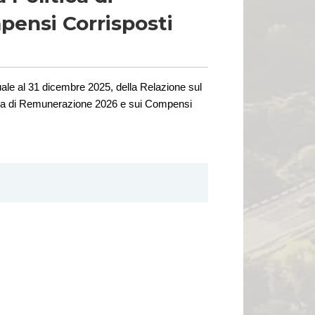
ensi Corrisposti
uale al 31 dicembre 202
5
, della Relazione sul
tica di Remunerazione 202
6
e sui Compensi