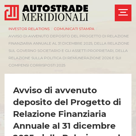
INVESTOR RELATIONS
/
COMUNICATI STAMPA
/
AVVISO DI AVVENUTO DEPOSITO DEL PROGETTO DI RELAZIONE
FINANZIARIA ANNUALE AL 31 DICEMBRE 2025, DELLA RELAZIONE
SUL GOVERNO SOCIETARIO E GLI ASSETTI PROPRIETARI, DELLA
RELAZIONE SULLA POLITICA DI REMUNERAZIONE 2026 E SUI
COMPENSI CORRISPOSTI 2025
Avviso di avvenuto
deposito del Progetto di
Relazione Finanziaria
Annuale al 31 dicembre