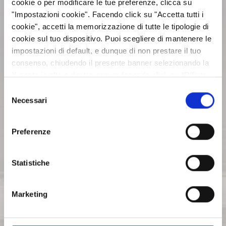
cookie o per modificare le tue preferenze, clicca su
"Impostazioni cookie". Facendo click su "Accetta tutti i
BILANCI E RELAZIONI
cookie", accetti la memorizzazione di tutte le tipologie di
INTERMEDIE
cookie sul tuo dispositivo. Puoi scegliere di mantenere le
impostazioni di default, e dunque di non prestare il tuo
consenso, chiudendo il presente banner selezionando la
ASSEMBLEE
X posta in alto a destra oppure facendo click su “Rifiuta
tutti” e potrai continuare la navigazione sul sito in
Selezione
assenza dei cookie diversi da quelli tecnici. Per maggiori
Necessari
COMUNICATI STAMPA
del
informazioni puoi consultare la nostra politica sui cookie
consenso
cliccando sul seguente
Privacy
.
Preferenze
ARCHIVIO 2017
Statistiche
ARCHIVIO 2016
Marketing
ARCHIVIO 2015