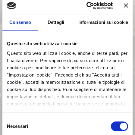
BILANCI E RELAZIONI
INTERMEDIE
Consenso
Dettagli
Informazioni sui cookie
ASSEMBLEE
Questo sito web utilizza i cookie
Questo sito web utilizza i cookie, anche di terze parti, per
COMUNICATI STAMPA
finalità diverse. Per saperne di più su come utilizziamo i
cookie o per modificare le tue preferenze, clicca su
"Impostazioni cookie". Facendo click su "Accetta tutti i
ARCHIVIO 2017
cookie", accetti la memorizzazione di tutte le tipologie di
cookie sul tuo dispositivo. Puoi scegliere di mantenere le
impostazioni di default, e dunque di non prestare il tuo
ARCHIVIO 2016
consenso, chiudendo il presente banner selezionando la
X posta in alto a destra oppure facendo click su “Rifiuta
ARCHIVIO 2015
tutti” e potrai continuare la navigazione sul sito in
Selezione
assenza dei cookie diversi da quelli tecnici. Per maggiori
Necessari
del
informazioni puoi consultare la nostra politica sui cookie
consenso