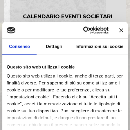
CALENDARIO EVENTI SOCIETARI
EVENTI E DOCUMENTAZIONE
DISPONIBILE
Consenso
Dettagli
Informazioni sui cookie
BILANCI E RELAZIONI
Questo sito web utilizza i cookie
INTERMEDIE
Questo sito web utilizza i cookie, anche di terze parti, per
finalità diverse. Per saperne di più su come utilizziamo i
ASSEMBLEE
cookie o per modificare le tue preferenze, clicca su
"Impostazioni cookie". Facendo click su "Accetta tutti i
cookie", accetti la memorizzazione di tutte le tipologie di
COMUNICATI STAMPA
cookie sul tuo dispositivo. Puoi scegliere di mantenere le
impostazioni di default, e dunque di non prestare il tuo
ARCHIVIO 2017
consenso, chiudendo il presente banner selezionando la