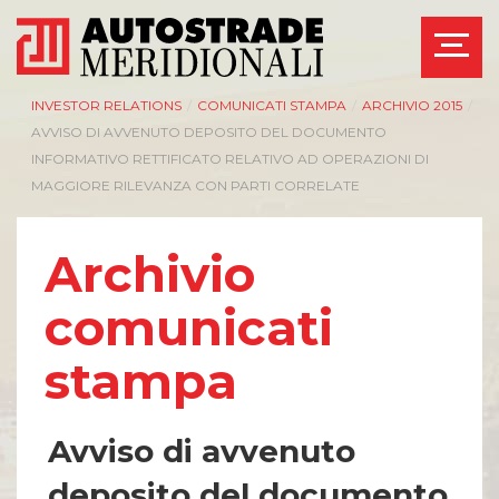
INVESTOR RELATIONS
/
COMUNICATI STAMPA
/
ARCHIVIO 2015
/
AVVISO DI AVVENUTO DEPOSITO DEL DOCUMENTO
INFORMATIVO RETTIFICATO RELATIVO AD OPERAZIONI DI
MAGGIORE RILEVANZA CON PARTI CORRELATE
Archivio
comunicati
stampa
Avviso di avvenuto
deposito del documento