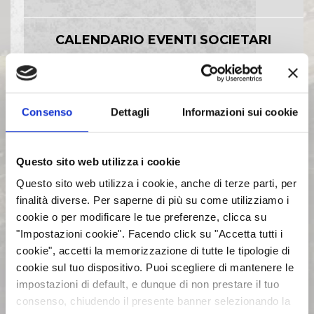
CALENDARIO EVENTI SOCIETARI
EVENTI E DOCUMENTAZIONE
DISPONIBILE
Consenso
Dettagli
Informazioni sui cookie
BILANCI E RELAZIONI
Questo sito web utilizza i cookie
INTERMEDIE
Questo sito web utilizza i cookie, anche di terze parti, per
finalità diverse. Per saperne di più su come utilizziamo i
ASSEMBLEE
cookie o per modificare le tue preferenze, clicca su
"Impostazioni cookie". Facendo click su "Accetta tutti i
cookie", accetti la memorizzazione di tutte le tipologie di
COMUNICATI STAMPA
cookie sul tuo dispositivo. Puoi scegliere di mantenere le
impostazioni di default, e dunque di non prestare il tuo
ARCHIVIO 2017
consenso, chiudendo il presente banner selezionando la