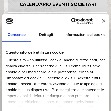
CALENDARIO EVENTI SOCIETARI
EVENTI E DOCUMENTAZIONE
DISPONIBILE
Consenso
Dettagli
Informazioni sui cookie
BILANCI E RELAZIONI
INTERMEDIE
Questo sito web utilizza i cookie
Questo sito web utilizza i cookie, anche di terze parti, per
ASSEMBLEE
finalità diverse. Per saperne di più su come utilizziamo i
cookie o per modificare le tue preferenze, clicca su
"Impostazioni cookie". Facendo click su "Accetta tutti i
COMUNICATI STAMPA
cookie", accetti la memorizzazione di tutte le tipologie di
cookie sul tuo dispositivo. Puoi scegliere di mantenere le
impostazioni di default, e dunque di non prestare il tuo
ARCHIVIO 2017
consenso, chiudendo il presente banner selezionando la
X posta in alto a destra oppure facendo click su “Rifiuta