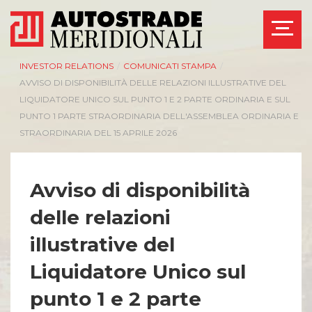
INVESTOR RELATIONS
/
COMUNICATI STAMPA
/
AVVISO DI DISPONIBILITÀ DELLE RELAZIONI ILLUSTRATIVE DEL
LIQUIDATORE UNICO SUL PUNTO 1 E 2 PARTE ORDINARIA E SUL
PUNTO 1 PARTE STRAORDINARIA DELL'ASSEMBLEA ORDINARIA E
STRAORDINARIA DEL 15 APRILE 2026
Avviso di disponibilità
delle relazioni
illustrative del
Liquidatore Unico sul
punto 1 e 2 parte