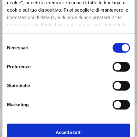
cookie", accetti la memorizzazione di tutte le tipologie di
cookie sul tuo dispositivo. Puoi scegliere di mantenere le
ASSEMBLEE
impostazioni di default, e dunque di non prestare il tuo
consenso, chiudendo il presente banner selezionando la
X posta in alto a destra oppure facendo click su “Rifiuta
COMUNICATI STAMPA
tutti” e potrai continuare la navigazione sul sito in
Selezione
assenza dei cookie diversi da quelli tecnici. Per maggiori
Necessari
del
ARCHIVIO 2017
informazioni puoi consultare la nostra politica sui cookie
consenso
cliccando sul seguente
Privacy
.
Preferenze
ARCHIVIO 2016
Statistiche
ARCHIVIO 2015
Marketing
ARCHIVIO 2014
Accetta tutti
ARCHIVIO 2013