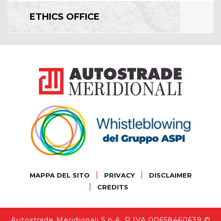
ETHICS OFFICE
|
|
MAPPA DEL SITO
PRIVACY
DISCLAIMER
|
CREDITS
Autostrade Meridionali S.p.A. P.IVA 00658460639 ©