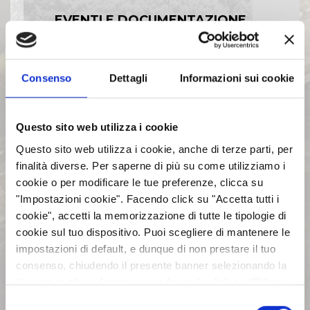
EVENTI E DOCUMENTAZIONE
DISPONIBILE
Consenso
Dettagli
Informazioni sui cookie
BILANCI E RELAZIONI
INTERMEDIE
Questo sito web utilizza i cookie
ASSEMBLEE
Questo sito web utilizza i cookie, anche di terze parti, per
finalità diverse. Per saperne di più su come utilizziamo i
cookie o per modificare le tue preferenze, clicca su
COMUNICATI STAMPA
"Impostazioni cookie". Facendo click su "Accetta tutti i
cookie", accetti la memorizzazione di tutte le tipologie di
ARCHIVIO 2017
cookie sul tuo dispositivo. Puoi scegliere di mantenere le
impostazioni di default, e dunque di non prestare il tuo
consenso, chiudendo il presente banner selezionando la
ARCHIVIO 2016
X posta in alto a destra oppure facendo click su “Rifiuta
tutti” e potrai continuare la navigazione sul sito in
Selezione