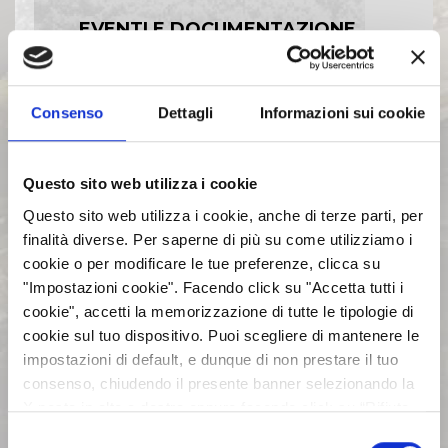
EVENTI E DOCUMENTAZIONE
DISPONIBILE
Consenso
Dettagli
Informazioni sui cookie
BILANCI E RELAZIONI
INTERMEDIE
Questo sito web utilizza i cookie
ASSEMBLEE
Questo sito web utilizza i cookie, anche di terze parti, per
finalità diverse. Per saperne di più su come utilizziamo i
cookie o per modificare le tue preferenze, clicca su
COMUNICATI STAMPA
"Impostazioni cookie". Facendo click su "Accetta tutti i
cookie", accetti la memorizzazione di tutte le tipologie di
ARCHIVIO 2017
cookie sul tuo dispositivo. Puoi scegliere di mantenere le
impostazioni di default, e dunque di non prestare il tuo
consenso, chiudendo il presente banner selezionando la
ARCHIVIO 2016
X posta in alto a destra oppure facendo click su “Rifiuta
tutti” e potrai continuare la navigazione sul sito in
Selezione