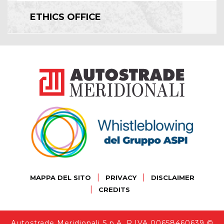
ETHICS OFFICE
|
|
MAPPA DEL SITO
PRIVACY
DISCLAIMER
|
CREDITS
Autostrade Meridionali S.p.A. P.IVA 00658460639 ©