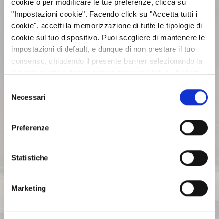
cookie o per modificare le tue preferenze, clicca su
"Impostazioni cookie". Facendo click su "Accetta tutti i
BILANCI E RELAZIONI
cookie", accetti la memorizzazione di tutte le tipologie di
INTERMEDIE
cookie sul tuo dispositivo. Puoi scegliere di mantenere le
impostazioni di default, e dunque di non prestare il tuo
consenso, chiudendo il presente banner selezionando la
ASSEMBLEE
X posta in alto a destra oppure facendo click su “Rifiuta
tutti” e potrai continuare la navigazione sul sito in
Selezione
assenza dei cookie diversi da quelli tecnici. Per maggiori
Necessari
COMUNICATI STAMPA
del
informazioni puoi consultare la nostra politica sui cookie
consenso
cliccando sul seguente
Privacy
.
Preferenze
ARCHIVIO 2017
Statistiche
ARCHIVIO 2016
Marketing
ARCHIVIO 2015