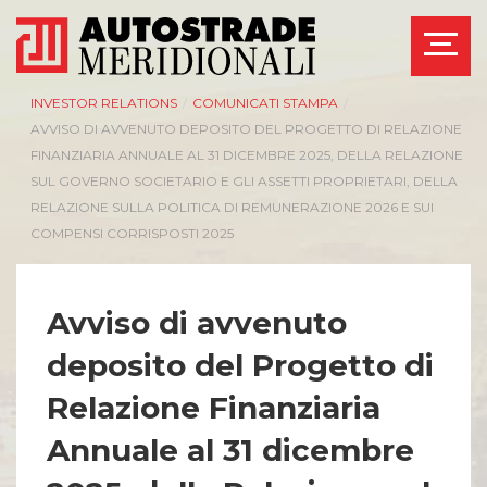
INVESTOR RELATIONS
/
COMUNICATI STAMPA
/
AVVISO DI AVVENUTO DEPOSITO DEL PROGETTO DI RELAZIONE
FINANZIARIA ANNUALE AL 31 DICEMBRE 2025, DELLA RELAZIONE
SUL GOVERNO SOCIETARIO E GLI ASSETTI PROPRIETARI, DELLA
RELAZIONE SULLA POLITICA DI REMUNERAZIONE 2026 E SUI
COMPENSI CORRISPOSTI 2025
Avviso di avvenuto
deposito del Progetto di
Relazione Finanziaria
Annuale al 31 dicembre