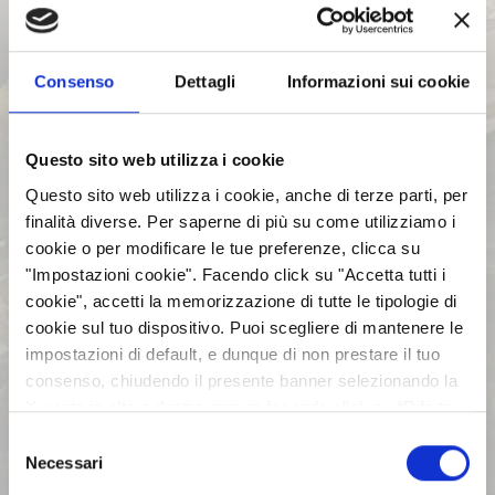
BILANCI E RELAZIONI
INTERMEDIE
Consenso
Dettagli
Informazioni sui cookie
ASSEMBLEE
Questo sito web utilizza i cookie
Questo sito web utilizza i cookie, anche di terze parti, per
COMUNICATI STAMPA
finalità diverse. Per saperne di più su come utilizziamo i
cookie o per modificare le tue preferenze, clicca su
"Impostazioni cookie". Facendo click su "Accetta tutti i
ARCHIVIO 2017
cookie", accetti la memorizzazione di tutte le tipologie di
cookie sul tuo dispositivo. Puoi scegliere di mantenere le
impostazioni di default, e dunque di non prestare il tuo
ARCHIVIO 2016
consenso, chiudendo il presente banner selezionando la
X posta in alto a destra oppure facendo click su “Rifiuta
ARCHIVIO 2015
tutti” e potrai continuare la navigazione sul sito in
Selezione
assenza dei cookie diversi da quelli tecnici. Per maggiori
Necessari
del
informazioni puoi consultare la nostra politica sui cookie
consenso