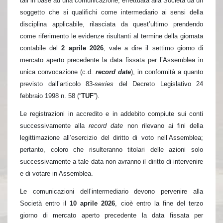
tali in base ad una comunicazione, effettuata alla Società da un
soggetto che si qualifichi come intermediario ai sensi della
disciplina applicabile, rilasciata da quest’ultimo prendendo
come riferimento le evidenze risultanti al termine della giornata
contabile del
2 aprile 2026
, vale a dire il settimo giorno di
mercato aperto precedente la data fissata per l’Assemblea in
unica convocazione (c.d.
record date
), in conformità a quanto
previsto dall’articolo 83-
sexies
del Decreto Legislativo 24
febbraio 1998 n. 58 (“
TUF
”).
Le registrazioni in accredito e in addebito compiute sui conti
successivamente alla
record date
non rilevano ai fini della
legittimazione all’esercizio del diritto di voto nell’Assemblea;
pertanto, coloro che risulteranno titolari delle azioni solo
successivamente a tale data non avranno il diritto di intervenire
e di votare in Assemblea.
Le comunicazioni dell’intermediario devono pervenire alla
Società entro il
10 aprile 2026
, cioè entro la fine del terzo
giorno di mercato aperto precedente la data fissata per