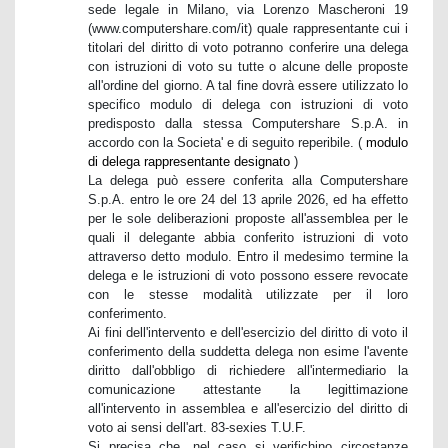
sede legale in Milano, via Lorenzo Mascheroni 19
(www.computershare.com/it) quale rappresentante cui i
titolari del diritto di voto potranno conferire una delega
con istruzioni di voto su tutte o alcune delle proposte
all'ordine del giorno. A tal fine dovrà essere utilizzato lo
specifico modulo di delega con istruzioni di voto
predisposto dalla stessa Computershare S.p.A. in
accordo con la Societa' e di seguito reperibile. (
modulo
di delega rappresentante designato
)
La delega può essere conferita alla Computershare
S.p.A. entro le ore 24 del 13 aprile 2026, ed ha effetto
per le sole deliberazioni proposte all'assemblea per le
quali il delegante abbia conferito istruzioni di voto
attraverso detto modulo. Entro il medesimo termine la
delega e le istruzioni di voto possono essere revocate
con le stesse modalità utilizzate per il loro
conferimento.
Ai fini dell'intervento e dell'esercizio del diritto di voto il
conferimento della suddetta delega non esime l'avente
diritto dall'obbligo di richiedere all'intermediario la
comunicazione attestante la legittimazione
all'intervento in assemblea e all'esercizio del diritto di
voto ai sensi dell'art. 83-sexies T.U.F.
Si precisa che, nel caso si verifichino circostanze