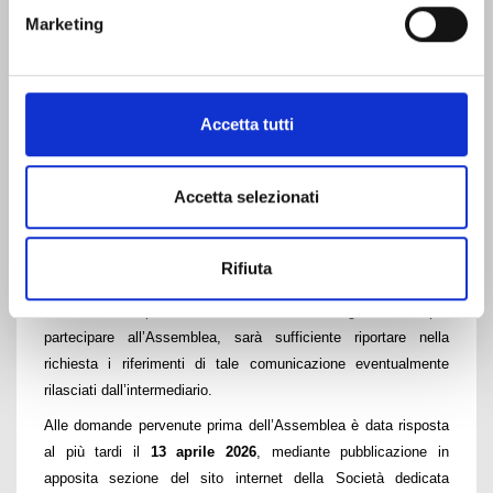
n. +390645417450.
Marketing
Saranno prese in considerazione esclusivamente le domande
pertinenti agli argomenti all’ordine del giorno. Il richiedente
dovrà fornire i propri dati anagrafici (cognome e nome o
denominazione nel caso di società, luogo e data di nascita e
Accetta tutti
codice fiscale) ed idonea documentazione comprovante la
titolarità dell’esercizio del diritto di voto, rilasciata
Accetta selezionati
dall’intermediario depositario, che potrà essere trasmessa
anche successivamente all’invio delle domande purché entro il
terzo giorno successivo alla
record date
.
Rifiuta
Nel caso in cui il richiedente abbia richiesto al proprio
intermediario depositario la comunicazione di legittimazione per
partecipare all’Assemblea, sarà sufficiente riportare nella
richiesta i riferimenti di tale comunicazione eventualmente
rilasciati dall’intermediario.
Alle domande pervenute prima dell’Assemblea è data risposta
al più tardi il
13 aprile 2026
, mediante pubblicazione in
apposita sezione del sito internet della Società dedicata