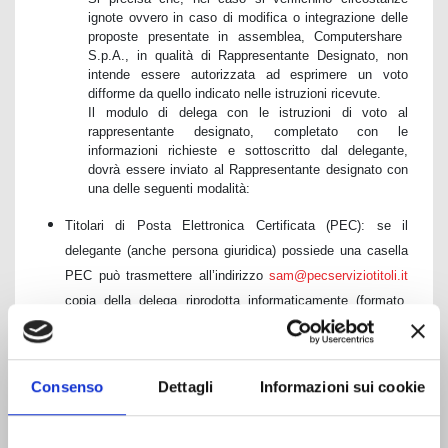
ignote ovvero in caso di modifica o integrazione delle
proposte presentate in assemblea, Computershare
S.p.A., in qualità di Rappresentante Designato, non
intende essere autorizzata ad esprimere un voto
difforme da quello indicato nelle istruzioni ricevute.
Il modulo di delega con le istruzioni di voto al
rappresentante designato, completato con le
informazioni richieste e sottoscritto dal delegante,
dovrà essere inviato al Rappresentante designato con
una delle seguenti modalità:
Titolari di Posta Elettronica Certificata (PEC): se il
delegante (anche persona giuridica) possiede una casella
PEC può trasmettere all’indirizzo
sam@pecserviziotitoli.it
copia della delega riprodotta informaticamente (formato
PDF);
Titolari di Firma elettronica avanzata, qualificata o digitale
(FEA): il delegante dotato di FEA può trasmettere la copia
Consenso
Dettagli
Informazioni sui cookie
della delega riprodotta informaticamente con Firma
Elettronica Avanzata anche tramite posta elettronica